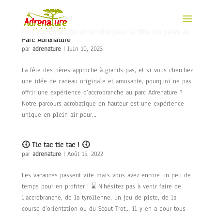
De l’accrobranche en famille pour la fête des pères au
Parc Adrenature
par
adrenature
|
Juin 10, 2023
La fête des pères approche à grands pas, et si vous cherchez
une idée de cadeau originale et amusante, pourquoi ne pas
offrir une expérience d’accrobranche au parc Adrenature ?
Notre parcours acrobatique en hauteur est une expérience
unique en plein air pour...
🕕 Tic tac tic tac ! 🕕
par
adrenature
|
Août 15, 2022
Les vacances passent vite mais vous avez encore un peu de
temps pour en profiter ! ⌛ N’hésitez pas à venir faire de
l’accrobranche, de la tyrolienne, un jeu de piste, de la
course d’orientation ou du Scout Trot… il y en a pour tous