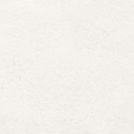
bles en ligne avec votre entrée (vous pouvez
t pas obligatoires pour les entrées Pitchoun
 mettre un (le demander au moment de
 les arbres)
. Pour les cheveux longs, il faut les