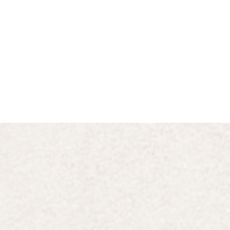
– Il aura accès à plusieurs parcour
jeux d’équilibre, ponts, filets, tob
– Votre enfant sera équipé d’un harn
« comme les grands » ensuite il po
– Vous pourrez le suivre au sol (par