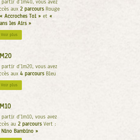
 partir d’1m40, vous avez
ccès aux
2 parcours
Rouge
« Accroches Toi »
et
«
ans les Airs »
Voir plus
1M20
 partir d’1m20, vous avez
ccès aux
4 parcours
Bleu
Voir plus
1M10
 partir d’1m10, vous avez
ccès au
2 parcours
Vert :
 Nino Bambino »