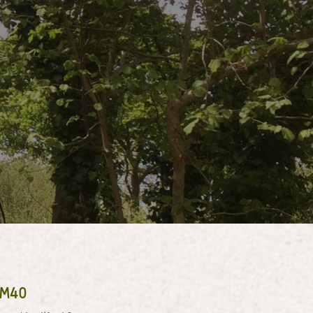
du règlement intérieur
iefing (jaune)
1M40