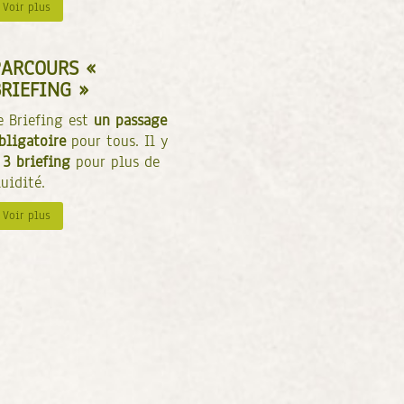
Voir plus
PARCOURS «
RIEFING »
e Briefing est
un passage
bligatoire
pour tous. Il y
3 briefing
pour plus de
luidité.
Voir plus