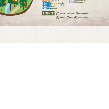
Espace Pitchoun
L’espace réservé aux plus jeunes !
: RÉSERVÉ AUX ENFANTS MESURANT MOINS 