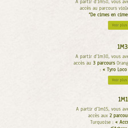
A partir d’1m50, vous av
accès au parcours viol
“De cimes en cime
Voir plus
1M3
A partir d’1m30, vous av
accès au
3
parcours
Oran
:
« Tyro Loco
Voir plus
1M1
A partir d’1m15, vous av
accès aux
2 parcou
Turquoise :
« Acc