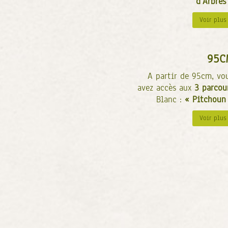
d’Arbres
Voir plus
95C
A partir de 95cm, vo
avez accès aux
3 parcou
Blanc :
« Pitchoun
Voir plus