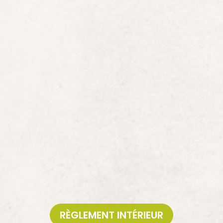
ER L’ACTIVITÉ
ligatoire (consultable ci-dessous)
 de gants de qualité à 2€ la paire (taille à S à XL), payables et réserva
s souhaitez = gants en laine et polaire non conseillés). Les gants ne son
ous prêtons gratuitement des casques et charlotte si vous souhaitez en
er votre casque si vous souhaitez.
agnés
au sol ou dans les arbres (pas d’obligation de les accompagner dans
(non équipées) ne payent pas.
e :
nécessité d’avoir des chaussures fermées ou qui tiennent bien au pieds
boucles d’oreilles pendantes, sac sur le dos déconseillé.
au-delà, il n’est pas possible de pratiquer l’accrobranche.
RÈGLEMENT INTÉRIEUR