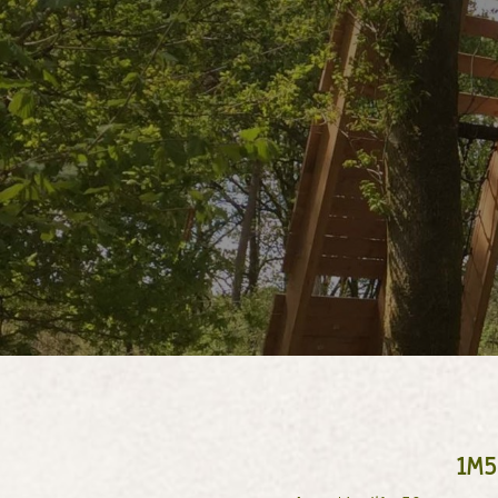
1. Accueil et équipement par no
2. Briefing complet obligatoire
3. Passage obligatoire sur le p
4. Accès aux parcours aventure 
ATTENTION : conditions de poids 1
1M5