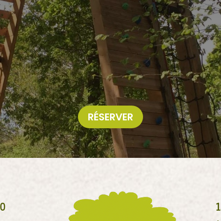
tre équipe d’opérateurs
 : explication des consignes de sécurité, de l’utilisation du matériel et 
arcours test => 3 parcours d’initiation à 1 mètre de hauteur = Parcours Br
en illimité, en toute autonomie sous la surveillance de nos opérateurs
10kg max, tour de taille de baudrier 105cm max
RÉSERVER
0