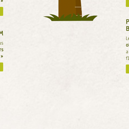
 »
B
M
L
us
o
rs
a
 »
f