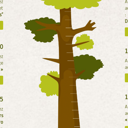
ez
A
et
a
s”
:
D
0
ez
A
ge
a
 »
5
A
ez
a
rs
«
ro