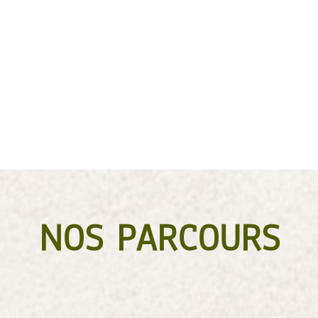
s : Les Parcours « Pitchoun » avec différents jeux adaptés :
oggan, tyroliennes et les parcours verts « Nino Bambino 1 & 2 ».
ais réglé par nos soins, il aura un briefing et fera le parcours jaune
urra aller s’amuser dans les arbres.
cours réservés aux enfants) et l’aider tout au long de l’activité.
NOS PARCOURS