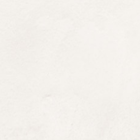
INFOS POUR PRATIQU
Respect du
règlement intérieur
ob
Port des gants obligatoire :
vente
emmener vos propres gants si vou
et Kids.
Port du casque non obligatoire,
n
l’équipement). Vous pouvez emmen
Les enfants doivent être accomp
Les personnes qui restent au sol 
Pour la pratique de l’accrobranch
attacher. Pas de foulard, bijoux, 
La limite de poids est de 110kg,