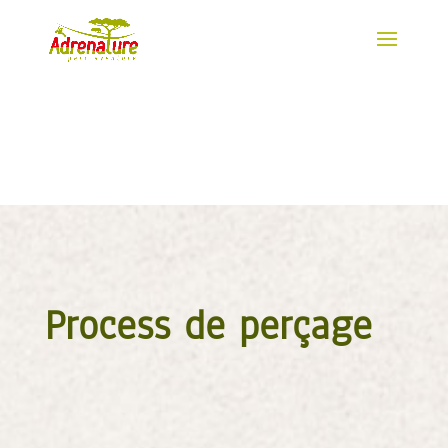
ET SI…
on vous parlait de l’envers du décor !
Process de perçage