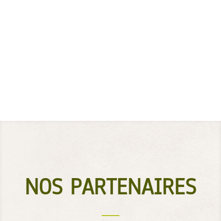
vous attend sur la commune de Melgven, à 8km de
Concarneau, Pont-Aven et Trégunc, proche Fouesnant,
La Forêt-Fouesnant, Névez. A 30mm de Lorient et
Quimper. A 1h de Vannes et Brest. - Sortie voie
express Kérampaou...
NOS PARTENAIRES