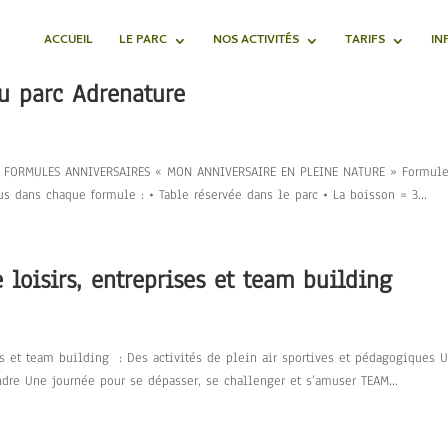
ACCUEIL
LE PARC
NOS ACTIVITÉS
TARIFS
IN
au parc Adrenature
 NOS FORMULES ANNIVERSAIRES « MON ANNIVERSAIRE EN PLEINE NATURE » Formule
s dans chaque formule : • Table réservée dans le parc • La boisson = 3...
e loisirs, entreprises et team building
ses et team building : Des activités de plein air sportives et pédagogiques 
ndre Une journée pour se dépasser, se challenger et s’amuser TEAM...