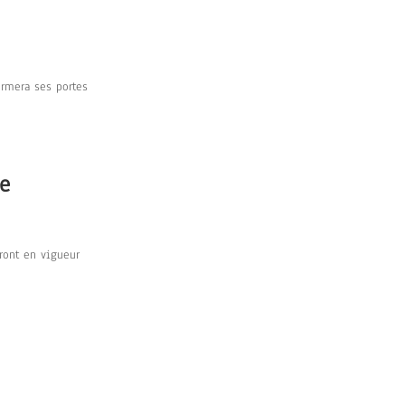
ermera ses portes
re
ront en vigueur