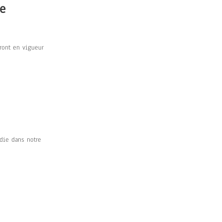
re
ront en vigueur
ndie dans notre