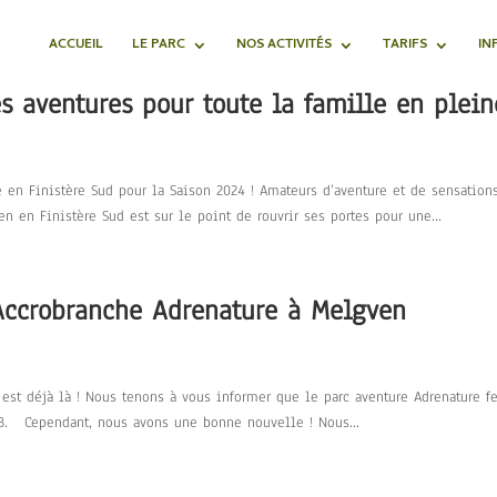
ACCUEIL
LE PARC
NOS ACTIVITÉS
TARIFS
IN
s aventures pour toute la famille en plein
en Finistère Sud pour la Saison 2024 ! Amateurs d’aventure et de sensations
n en Finistère Sud est sur le point de rouvrir ses portes pour une...
Accrobranche Adrenature à Melgven
est déjà là ! Nous tenons à vous informer que le parc aventure Adrenature f
3. Cependant, nous avons une bonne nouvelle ! Nous...