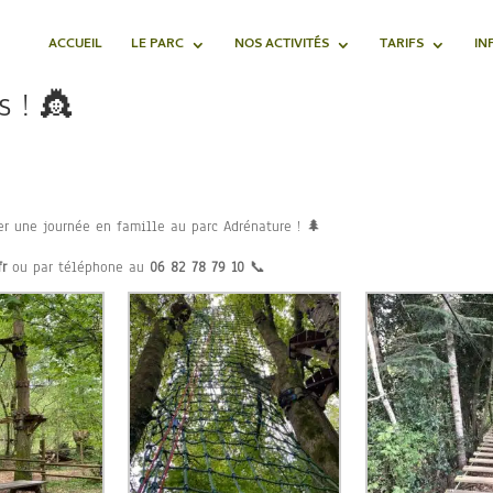
ACCUEIL
LE PARC
NOS ACTIVITÉS
TARIFS
IN
s ! 👸
ser une journée en famille au parc Adrénature ! 🌲
fr
ou par téléphone au
06 82 78 79 10
📞