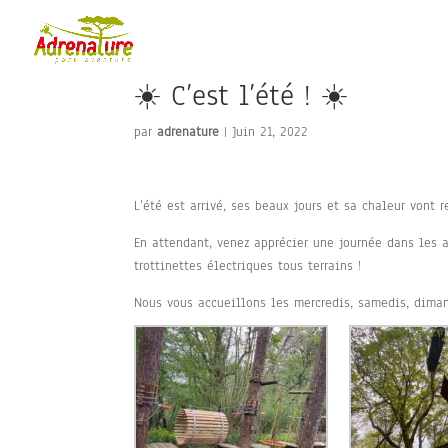
☀️ C’est l’été ! ☀️
par
adrenature
|
Juin 21, 2022
L’été est arrivé, ses beaux jours et sa chaleur vont re
En attendant, venez apprécier une journée dans les a
trottinettes électriques tous terrains !
Nous vous accueillons les mercredis, samedis, diman